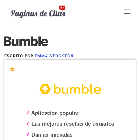
Saltar
ME
al
contenido
Bumble
ESCRITO POR
EMMA STOCKTON
ENERO 16, 2026
✓
Aplicación popular
✓
Las mejores reseñas de usuarios
✓
Damas iniciadas